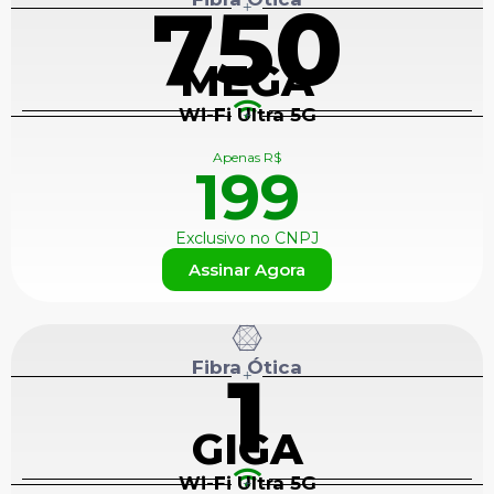
750
+
MEGA
Wi-Fi Ultra 5G
+
Apenas R$
199
Exclusivo no CNPJ
Assinar Agora
Fibra Ótica
1
+
GIGA
Wi-Fi Ultra 5G
+