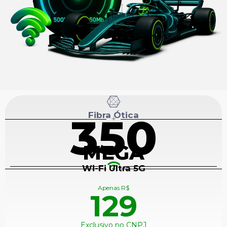
Fibra Ótica
350
+
MEGA
Wi-Fi Ultra 5G
+
Apenas R$
129
Exclusivo no CNPJ