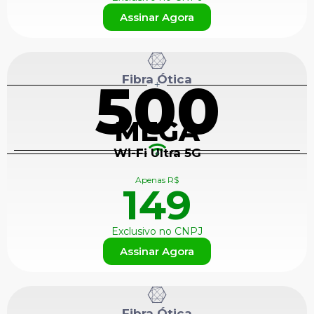
Assinar Agora
Fibra Ótica
500
+
MEGA
Wi-Fi Ultra 5G
+
Apenas R$
149
Exclusivo no CNPJ
Assinar Agora
Fibra Ótica