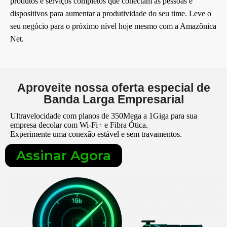
produtos e serviços completos que conectam as pessoas e
Selecione 100 Mega para obter um
Mensagem
dispositivos para aumentar a produtividade do seu time. Leve o
desconto especial!
seu negócio para o próximo nível hoje mesmo com a Amazônica
Net.
Aproveite nossa oferta especial de
Banda Larga Empresarial
Ultravelocidade com planos de 350Mega a 1Giga para sua
empresa decolar com Wi-Fi+ e Fibra Ótica.
Experimente uma conexão estável e sem travamentos.
Assinar Agora