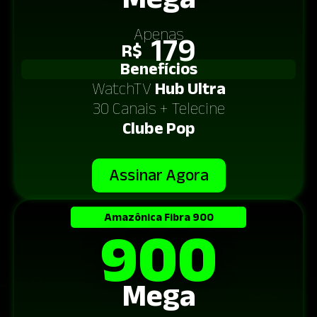
Apenas
179
R$
Benefícios
WatchTV
Hub Ultra
30 Canais + Telecine
Clube Pop
Assinar Agora
900
Amazônica
Fibra 900
Mega