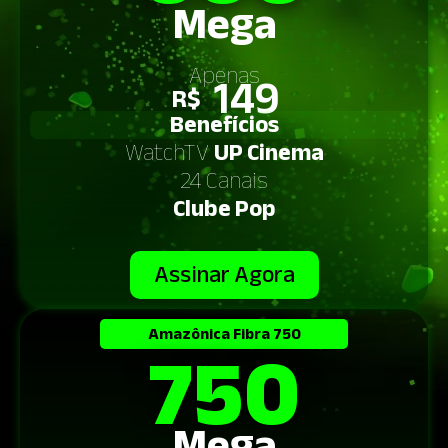
Mega
Azure
Selecione 100 Mega para obter um
Mensagem
desconto especial!
Apenas
149
R$
Benefícios
WatchTV
UP Cinema
24 Canais
Clube Pop
Assinar Agora
750
Amazônica
Fibra 750
Mega