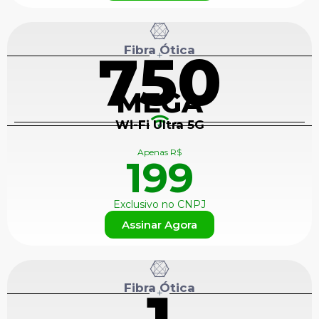
Fibra Ótica
750
+
MEGA
Wi-Fi Ultra 5G
+
Apenas R$
199
Exclusivo no CNPJ
Assinar Agora
Fibra Ótica
+