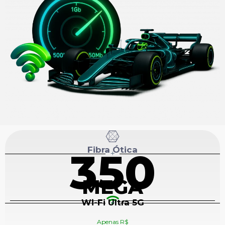
Fibra Ótica
350
+
MEGA
Wi-Fi Ultra 5G
+
Apenas R$