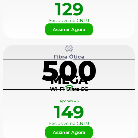
129
Exclusivo no CNPJ
Assinar Agora
Fibra Ótica
500
+
MEGA
Wi-Fi Ultra 5G
+
Apenas R$
149
Exclusivo no CNPJ
Assinar Agora